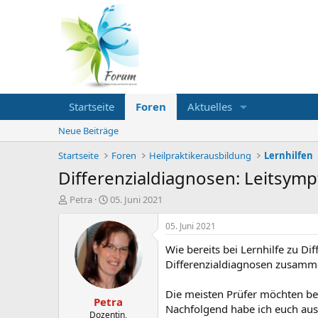
Startseite
Foren
Aktuelles
Neue Beiträge
Startseite
Foren
Heilpraktikerausbildung
Lernhilfen
Differenzialdiagnosen: Leitsym
E
E
Petra
05. Juni 2021
r
r
s
s
05. Juni 2021
t
t
Wie bereits bei Lernhilfe zu D
e
e
l
l
Differenzialdiagnosen zusamme
l
l
e
t
Die meisten Prüfer möchten bei
Petra
r
a
Nachfolgend habe ich euch aus
m
Dozentin,