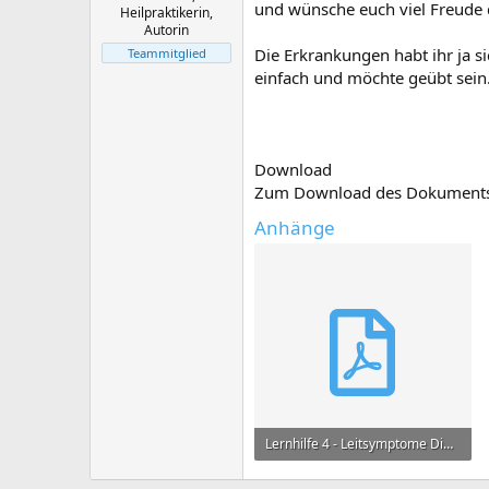
und wünsche euch viel Freude 
Heilpraktikerin,
Autorin
Die Erkrankungen habt ihr ja si
Teammitglied
einfach und möchte geübt sein.
Download
Zum Download des Dokuments e
Anhänge
Lernhilfe 4 - Leitsymptome Differenzialdiagnosen.pdf
918 KB · Aufrufe: 780