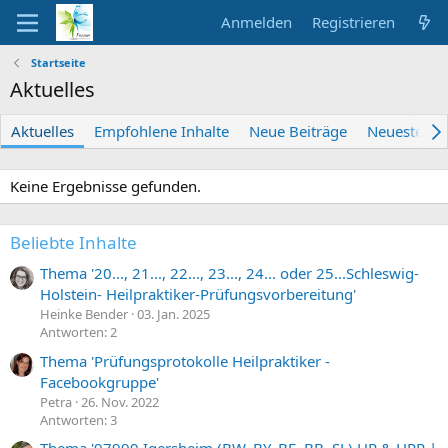
Anmelden
Registrieren
Startseite
Aktuelles
Aktuelles
Empfohlene Inhalte
Neue Beiträge
Neueste Akt
Keine Ergebnisse gefunden.
Beliebte Inhalte
Thema '20..., 21..., 22..., 23..., 24... oder 25...Schleswig-
Holstein- Heilpraktiker-Prüfungsvorbereitung'
Heinke Bender
03. Jan. 2025
Antworten: 2
Thema 'Prüfungsprotokolle Heilpraktiker -
Facebookgruppe'
Petra
26. Nov. 2022
Antworten: 3
Thema '97999 Igersheim (BW, BY, BE, BB, SL) HP & HPP |